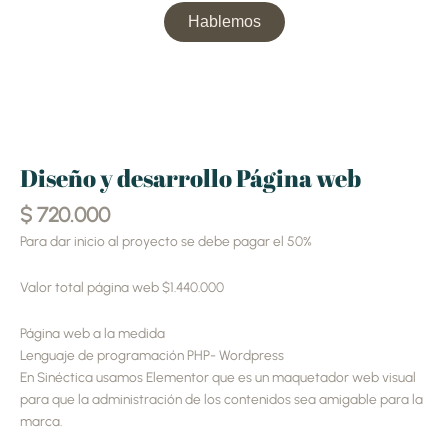
Hablemos
Diseño
y
desarrollo
Diseño y desarrollo Página web
Página
$
720.000
web
cantidad
Para dar inicio al proyecto se debe pagar el 50%
Valor total página web $1.440.000
Página web a la medida
Lenguaje de programación PHP- Wordpress
En Sinéctica usamos Elementor que es un maquetador web visual
para que la administración de los contenidos sea amigable para la
marca.